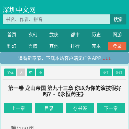
深圳中文网
搜索
首页
玄幻
武侠
都市
历史
网游
科幻
言情
其他
排行
完本
登录
追看新章节，下载本站客户端无广告APP
↓↓↓
字体
大
中
小
换手
关灯
第一卷 龙山帝国 第九十三章 你以为你的演技很好
吗？-《永恒药主》
上一章
目录
存书签
下一章
第(1/3)页