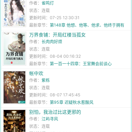
作者：
雀鸣灯
状态：连载
更新时间：07-25 12:30:31
最新章节：
第148章 他想、他等、他求、他终于拥有
「全文完」
万界食铺：开局红楼当孤女
作者：
长肉肉好烦
状态：连载
更新时间：08-04 00:16:32
最新章节：
第一百一十四章：王室舞会前谈心
帐中欢
作者：
紫栎
状态：连载
更新时间：08-07 17:45:45
最新章节：
第95章 迟疑秋水惹酸风
别怕，我治过比这更邪的
作者：
江屿寻风
状态：连载