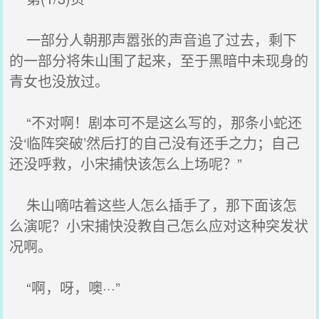
一部分人朝那声嚣张的声音追了过去，剩下
的一部分将朱山围了起来，至于黑暗中未现身的
青女也没放过。
“不对啊！剧本可不是这么写的，那条小蛇还
没‘临阵突破’然后打的自己没有还手之力；自己
还没呼救，小宋捕快该怎么上场呢？”
朱山嘀咕着这些人怎么插手了，那下面该怎
么演呢？小宋捕快没教自己怎么应对这种突发状
况啊。
“啊，呀，噢···”