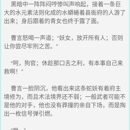
黑暗中一阵阵闷哼惨叫声响起，接着一条巨
大的水元素法则化成的水蟒蜷着县衙府的人游了
出来；身后跟着的青女也终于露了面。
曹言怒喝一声道；“妖女，放开所有人；否则
让你尝尽牢刑之苦。”
“呵，狗官；休趁那口舌之利，有本事自己来
救啊！”
曹言一脸阴沉，他看出来这条蛇妖有着府主
境修为，而且术法境界还不弱；一般武者可能不
是他的对手，他也没有莽撞的亲自下场，而是掏
出一枚信号弹引燃。