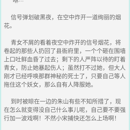
“咻···”
信号弹划破黑夜，在空中炸开一道绚丽的烟
花。
青女不屑的看着夜空中炸开的信号烟花，将
卷起的那些人扔回了县衙府里，一个个砸在围墙
上口吐鲜血昏了过去；剩下的人严阵以待的盯着
青女，防止她暴起伤人；虽然打不过她，但大人
刚才已经呼唤那群神秘的死士了，只要自己等人
拖住这个妖女，那么自有人降服她。
到时被晾在一边的朱山有些不知所措了，现
在怎么就变得没自己什么事儿呢，自己要不要强
行加一波戏啊！不然小宋捕快还怎么上场啊！