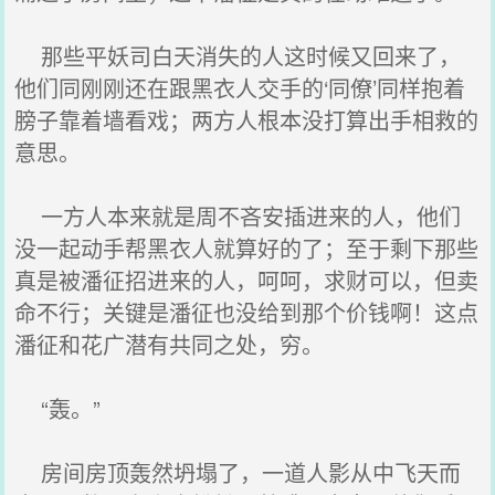
那些平妖司白天消失的人这时候又回来了，
他们同刚刚还在跟黑衣人交手的‘同僚’同样抱着
膀子靠着墙看戏；两方人根本没打算出手相救的
意思。
一方人本来就是周不吝安插进来的人，他们
没一起动手帮黑衣人就算好的了；至于剩下那些
真是被潘征招进来的人，呵呵，求财可以，但卖
命不行；关键是潘征也没给到那个价钱啊！这点
潘征和花广潜有共同之处，穷。
“轰。”
房间房顶轰然坍塌了，一道人影从中飞天而