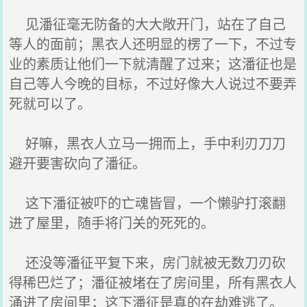
见潘征毫无防备的大大敞开门，站在了自己
等人的面前；黑衣人还明显的楞了一下，不过专
业的素质让他们一下就清醒了过来；这潘征也是
自己等人今晚的目标，不过好像大人说过不要弄
死就可以了。
好嘛，黑衣人立马一拥而上，手中利刃刀刀
避开要害砍向了潘征。
这下潘征被吓的亡魂皆冒，一个懒驴打滚翻
进了屋里，随手将门关的死死的。
还没等潘征平复下来，房门就被无数刀刃砍
得稀巴烂了；潘征被堵在了房间里，所有黑衣人
涌进了房间里；这下潘征是真的在劫难逃了。