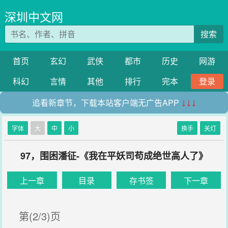
深圳中文网
搜索
首页
玄幻
武侠
都市
历史
网游
科幻
言情
其他
排行
完本
登录
追看新章节，下载本站客户端无广告APP
↓↓↓
字体
大
中
小
换手
关灯
97，围困潘征-《我在平妖司苟成绝世高人了》
上一章
目录
存书签
下一章
第(2/3)页