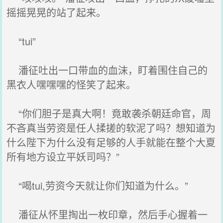
摇摇晃晃的站了起来。
“tui”
潘征吐出一口带血的血沫，盯着围住自己的
黑衣人嘿嘿嘿的怪笑了起来。
“你们胆子是真大啊！竟敢袭杀朝廷命官，周
不吝真当劳资是任人揉搓的软泥了吗？想知道为
什么陛下为什么没有足够的人手就能在整个大夏
所有地方设立平妖司吗？”
“喝tui,劳资今天就让你们知道为什么。”
潘征从怀里掏出一枚印章，然后手心握着一